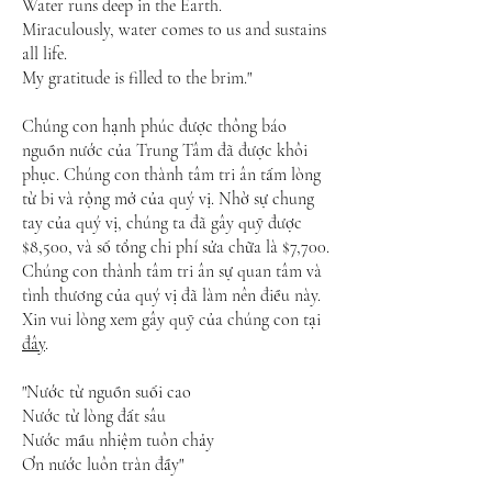
Water runs deep in the Earth.
Miraculously, water comes to us and sustains
all life.
My gratitude is filled to the brim."
Chúng con hạnh phúc được thông báo
nguồn nước của Trung Tâm đã được khôi
phục. Chúng con thành tâm tri ân tấm lòng
từ bi và rộng mở của quý vị. Nhờ sự chung
tay của quý vị, chúng ta đã gây quỹ được
$8,500, và số tổng chi phí sửa chữa là $7,700.
Chúng con thành tâm tri ân sự quan tâm và
tình thương của quý vị đã làm nên điều này.
Xin vui lòng xem gây quỹ của chúng con tại
đây
.
"Nước từ nguồn suối cao
Nước từ lòng đất sâu
Nước mầu nhiệm tuôn chảy
Ơn nước luôn tràn đầy"